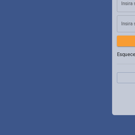
Insira
Insira
Esquece